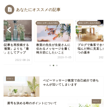
あなたにオススメの記事
グ・言葉
発信とお申し込みの流れ
発信とお申し込みの流れ
去の記事を再投稿する
教室の先生が生徒さんに
ブログで集客できな
は「複製」よりも「最
伝わるメッセージを書く
悩んだ時に見直した
記事」としてアップ
時大切にしたいこと
つの基本
.
2020-11-05
2021-0
2022-08-26
ベビーマッサージ教室で自己紹介で赤ち
ゃんが泣いてしまいます
屋号を決める時のポイントについて