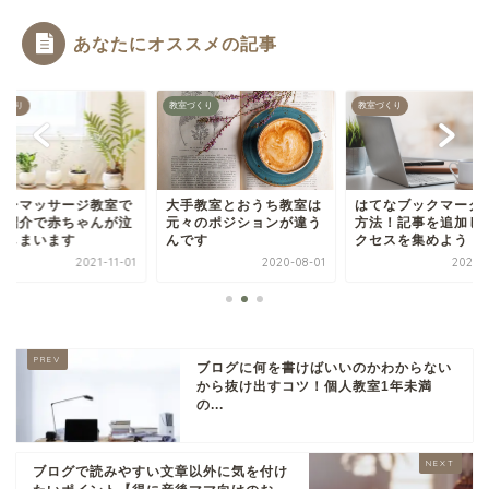
あなたにオススメの記事
づくり
教室づくり
教室づくり
ビーマッサージ教室で
大手教室とおうち教室は
はてなブックマーク
己紹介で赤ちゃんが泣
元々のポジションが違う
方法！記事を追加し
てしまいます
んです
クセスを集めよう
2021-11-01
2020-08-01
2021-0
ブログに何を書けばいいのかわからない
から抜け出すコツ！個人教室1年未満
の...
ブログで読みやすい文章以外に気を付け