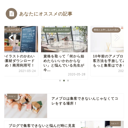
あなたにオススメの記事
とお申し込みの流れ
発信とお申し込みの流れ
発信とお申し込みの流れ
真やイラストのかわい
資格を取って「何から始
10年前のアメブロだ
無料素材ダウンロード
めたらいいかわからな
客方法を手放してみ
まとめ！商用利用可！
い」と悩んでいる先生が
もっと集客はできる
今...
2021-03-24
2020-1
2020-05-28
アメブロは集客できないんじゃなくてコ
レをする場所！
ブログで集客できないと悩んだ時に見直